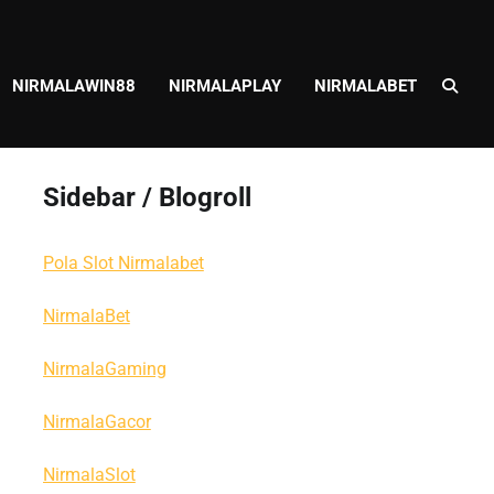
NIRMALAWIN88
NIRMALAPLAY
NIRMALABET
Sidebar / Blogroll
Pola Slot Nirmalabet
NirmalaBet
NirmalaGaming
NirmalaGacor
NirmalaSlot