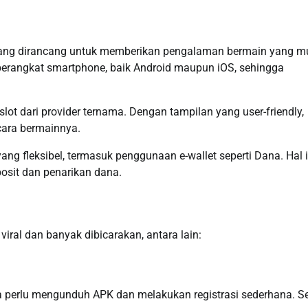
e yang dirancang untuk memberikan pengalaman bermain yang 
perangkat smartphone, baik Android maupun iOS, sehingga
slot dari provider ternama. Dengan tampilan yang user-friendly,
ara bermainnya.
ang fleksibel, termasuk penggunaan e-wallet seperti Dana. Hal i
osit dan penarikan dana.
ral dan banyak dibicarakan, antara lain:
a perlu mengunduh APK dan melakukan registrasi sederhana. S