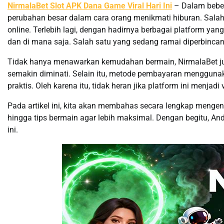
NirmalaBet Slot APK Dana Game Viral Hari Ini
– Dalam beber
perubahan besar dalam cara orang menikmati hiburan. Salah
online. Terlebih lagi, dengan hadirnya berbagai platform ya
dan di mana saja. Salah satu yang sedang ramai diperbinc
Tidak hanya menawarkan kemudahan bermain, NirmalaBet j
semakin diminati. Selain itu, metode pembayaran menggunak
praktis. Oleh karena itu, tidak heran jika platform ini menjadi
Pada artikel ini, kita akan membahas secara lengkap mengen
hingga tips bermain agar lebih maksimal. Dengan begitu, 
ini.