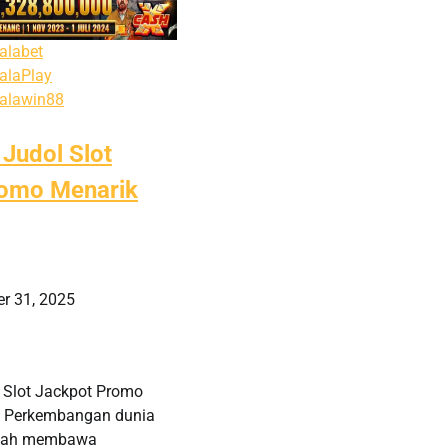
alabet
alaPlay
alawin88
 Judol Slot
romo Menarik
r 31, 2025
 Slot Jackpot Promo
– Perkembangan dunia
telah membawa