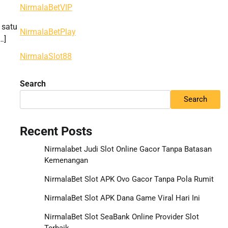
NirmalaBetVIP
 satu
NirmalaBetPlay
…]
NirmalaSlot88
Search
Search
Recent Posts
Nirmalabet Judi Slot Online Gacor Tanpa Batasan
Kemenangan
NirmalaBet Slot APK Ovo Gacor Tanpa Pola Rumit
NirmalaBet Slot APK Dana Game Viral Hari Ini
NirmalaBet Slot SeaBank Online Provider Slot