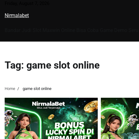
Skip
Friday, August 7, 2026
to
Nirmalabet
content
Bandar Judi Slot Maxwin Online Bisa Coba Game Demo Seru
Tag:
game slot online
Home
game slot online