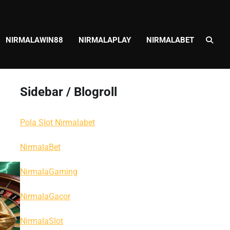
NIRMALAWIN88
NIRMALAPLAY
NIRMALABET
Sidebar / Blogroll
Pola Slot Nirmalabet
NirmalaBet
NirmalaGaming
NirmalaGacor
NirmalaSlot