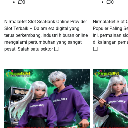
0
0
NirmalaBet Slot SeaBank Online Provider
NirmalaBet Slot 
Slot Terbaik – Dalam era digital yang
Populer Paling Se
terus berkembang, industri hiburan online
ini, permainan sl
mengalami pertumbuhan yang sangat
di kalangan pema
pesat. Salah satu sektor […]
[…]