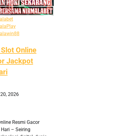
alabet
alaPlay
alawin88
Slot Online
r Jackpot
ari
 20, 2026
Online Resmi Gacor
Hari – Seiring